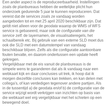
Een ander aspect is de reproduceerbaarheid. Instellingen
zoals de planbureaus hebben de wettelijke plicht hun
onderzoek gedurende 5 jaar te kunnen reproduceren. Dat
vereist dat de services zoals ze vandaag worden
aangeboden tot en met 25 april 2020 beschikbaar zijn. Dat
geldt niet alleen voor de
geodata
waarop de WMS of WFS
service is gebaseerd, maar ook de
configuratie van die
service
zelf: de layernamen, de visualisatieregels, het
schaalbereik etc. Bij gebruik van een externe SLD moet dus
ook die SLD met een datumstempel van vandaag
beschikbaar blijven. Zelfs als die configuratie aantoonbare
fouten bevatte, en daarom ondertussen een update heeft
gekregen.
Vergelijkbaar met de eis vanuit de planbureaus is de
simpele wens te garanderen dat als ik vandaag naar een
webkaart kijk en daar conclusies uit trek, ik hoop dat ik
morgen diezelfde conclusies kan trekken, en kan delen met
collega's, of kan verdedigen tegenover andere partijen. Als
in de tussentijd a) de geodata en/of b) de configuratie van de
service wijzigt wordt verkrijgen van inzichten op basis van
die webkaart wel erg vergelijkbaar met het schieten op een
bewegend doel.