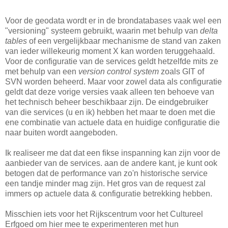
Voor de geodata wordt er in de brondatabases vaak wel een
"versioning" systeem gebruikt, waarin met behulp van
delta
tables
of een vergelijkbaar mechanisme de stand van zaken
van ieder willekeurig moment X kan worden teruggehaald.
Voor de configuratie van de services geldt hetzelfde mits ze
met behulp van een
version control system
zoals GIT of
SVN worden beheerd. Maar voor zowel data als configuratie
geldt dat deze vorige versies vaak alleen ten behoeve van
het technisch beheer beschikbaar zijn. De eindgebruiker
van die services (u en ik) hebben het maar te doen met die
ene combinatie van actuele data en huidige configuratie die
naar buiten wordt aangeboden.
Ik realiseer me dat dat een fikse inspanning kan zijn voor de
aanbieder van de services. aan de andere kant, je kunt ook
betogen dat de performance van zo'n historische service
een tandje minder mag zijn. Het gros van de request zal
immers op actuele data & configuratie betrekking hebben.
Misschien iets voor het Rijkscentrum voor het Cultureel
Erfgoed om hier mee te experimenteren met hun