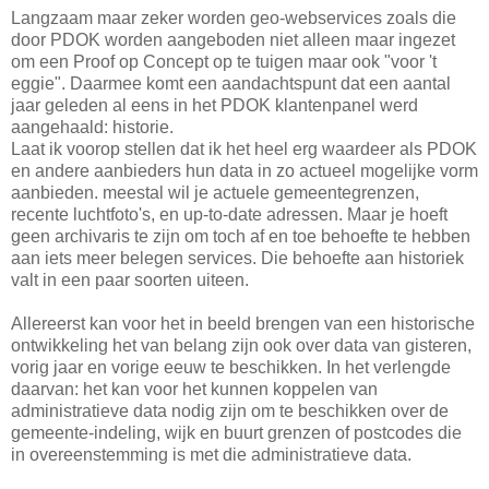
Langzaam maar zeker worden geo-webservices zoals die
door PDOK worden aangeboden niet alleen maar ingezet
om een Proof op Concept op te tuigen maar ook "voor 't
eggie". Daarmee komt een aandachtspunt dat een aantal
jaar geleden al eens in het PDOK klantenpanel werd
aangehaald: historie.
Laat ik voorop stellen dat ik het heel erg waardeer als PDOK
en andere aanbieders hun data in zo actueel mogelijke vorm
aanbieden. meestal wil je actuele gemeentegrenzen,
recente luchtfoto's, en up-to-date adressen. Maar je hoeft
geen archivaris te zijn om toch af en toe behoefte te hebben
aan iets meer belegen services. Die behoefte aan historiek
valt in een paar soorten uiteen.
Allereerst kan voor het in beeld brengen van een historische
ontwikkeling het van belang zijn ook over data van gisteren,
vorig jaar en vorige eeuw te beschikken. In het verlengde
daarvan: het kan voor het kunnen koppelen van
administratieve data nodig zijn om te beschikken over de
gemeente-indeling, wijk en buurt grenzen of postcodes die
in overeenstemming is met die administratieve data.