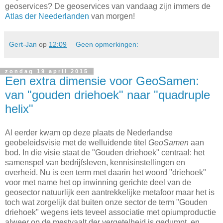
geoservices? De geoservices van vandaag zijn immers de
Atlas der Neederlanden
van morgen!
Gert-Jan
op
12:09
Geen opmerkingen:
zondag 19 april 2015
Een extra dimensie voor GeoSamen:
van "gouden driehoek" naar "quadruple
helix"
Al eerder kwam op deze plaats de Nederlandse
geobeleidsvisie met de welluidende titel
GeoSamen
aan
bod. In die visie staat de "Gouden driehoek" centraal: het
samenspel van bedrijfsleven, kennisinstellingen en
overheid. Nu is een term met daarin het woord "driehoek"
voor met name het op inwinning gerichte deel van de
geosector natuurlijk een aantrekkelijke metafoor maar het is
toch wat zorgelijk dat buiten onze sector de term "Gouden
driehoek" wegens iets teveel associatie met opiumproductie
alweer op de mestvaalt der vergetelheid is gedumpt, en