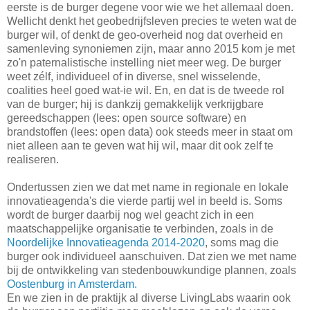
eerste is de burger degene voor wie we het allemaal doen.
Wellicht denkt het geobedrijfsleven precies te weten wat de
burger wil, of denkt de geo-overheid nog dat overheid en
samenleving synoniemen zijn, maar anno 2015 kom je met
zo'n paternalistische instelling niet meer weg. De burger
weet zélf, individueel of in diverse, snel wisselende,
coalities heel goed wat-ie wil. En, en dat is de tweede rol
van de burger; hij is dankzij gemakkelijk verkrijgbare
gereedschappen (lees: open source software) en
brandstoffen (lees: open data) ook steeds meer in staat om
niet alleen aan te geven wat hij wil, maar dit ook zelf te
realiseren.
Ondertussen zien we dat met name in regionale en lokale
innovatieagenda's die vierde partij wel in beeld is. Soms
wordt de burger daarbij nog wel geacht zich in een
maatschappelijke organisatie te verbinden, zoals in de
Noordelijke Innovatieagenda 2014-2020
, soms mag die
burger ook individueel aanschuiven. Dat zien we met name
bij de ontwikkeling van stedenbouwkundige plannen, zoals
Oostenburg in Amsterdam.
En we zien in de praktijk al diverse LivingLabs waarin ook