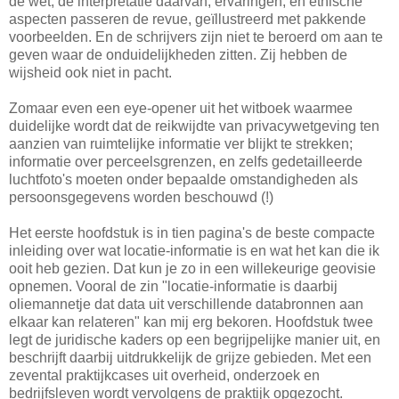
de wet, de interpretatie daarvan, ervaringen, en ethische
aspecten passeren de revue, geïllustreerd met pakkende
voorbeelden. En de schrijvers zijn niet te beroerd om aan te
geven waar de onduidelijkheden zitten. Zij hebben de
wijsheid ook niet in pacht.
Zomaar even een eye-opener uit het witboek waarmee
duidelijke wordt dat de reikwijdte van privacywetgeving ten
aanzien van ruimtelijke informatie ver blijkt te strekken;
informatie over perceelsgrenzen, en zelfs gedetailleerde
luchtfoto's moeten onder bepaalde omstandigheden als
persoonsgegevens worden beschouwd (!)
Het eerste hoofdstuk is in tien pagina's de beste compacte
inleiding over wat locatie-informatie is en wat het kan die ik
ooit heb gezien. Dat kun je zo in een willekeurige geovisie
opnemen. Vooral de zin "locatie-informatie is daarbij
oliemannetje dat data uit verschillende databronnen aan
elkaar kan relateren" kan mij erg bekoren. Hoofdstuk twee
legt de juridische kaders op een begrijpelijke manier uit, en
beschrijft daarbij uitdrukkelijk de grijze gebieden. Met een
zevental praktijkcases uit overheid, onderzoek en
bedrijfsleven wordt vervolgens de praktijk opgezocht.