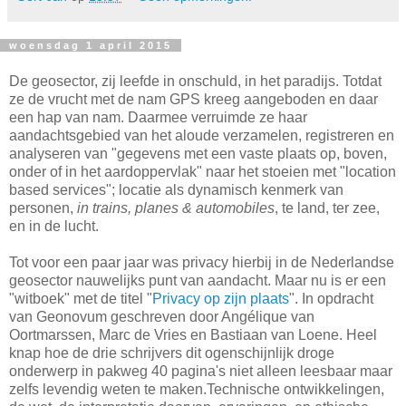
woensdag 1 april 2015
De geosector, zij leefde in onschuld, in het paradijs. Totdat
ze de vrucht met de nam GPS kreeg aangeboden en daar
een hap van nam. Daarmee verruimde ze haar
aandachtsgebied van het aloude verzamelen, registreren en
analyseren van "gegevens met een vaste plaats op, boven,
onder of in het aardoppervlak" naar het stoeien met "location
based services"; locatie als dynamisch kenmerk van
personen,
in trains, planes & automobiles
, te land, ter zee,
en in de lucht.
Tot voor een paar jaar was privacy hierbij in de Nederlandse
geosector nauwelijks punt van aandacht. Maar nu is er een
"witboek" met de titel "
Privacy op zijn plaats
". In opdracht
van Geonovum geschreven door Angélique van
Oortmarssen, Marc de Vries en Bastiaan van Loene. Heel
knap hoe de drie schrijvers dit ogenschijnlijk droge
onderwerp in pakweg 40 pagina's niet alleen leesbaar maar
zelfs levendig weten te maken.Technische ontwikkelingen,