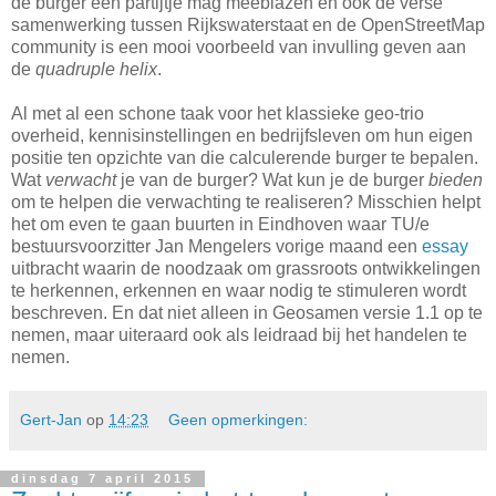
de burger een partijtje mag meeblazen en ook de verse
samenwerking tussen Rijkswaterstaat en de OpenStreetMap
community is een mooi voorbeeld van invulling geven aan
de
quadruple helix
.
Al met al een schone taak voor het klassieke geo-trio
overheid, kennisinstellingen en bedrijfsleven om hun eigen
positie ten opzichte van die calculerende burger te bepalen.
Wat
verwacht
je van de burger? Wat kun je de burger
bieden
om te helpen die verwachting te realiseren? Misschien helpt
het om even te gaan buurten in Eindhoven waar TU/e
bestuursvoorzitter Jan Mengelers vorige maand een
essay
uitbracht waarin de noodzaak om grassroots ontwikkelingen
te herkennen, erkennen en waar nodig te stimuleren wordt
beschreven. En dat niet alleen in Geosamen versie 1.1 op te
nemen, maar uiteraard ook als leidraad bij het handelen te
nemen.
Gert-Jan
op
14:23
Geen opmerkingen:
dinsdag 7 april 2015