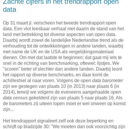
Zachte cijfers in het trendrapport open
data
Op 31 maart jl. verscheen het tweede trendrapport open
data. Een vlot leesbaar verhaal met daarin de stand van het
land met betrekking tot diverse aspecten van open data.
Daarbij wordt zowel de landelijke Nederlandse trend als de
verhouding tot de ontwikkelingen in andere landen, waarbij
met name de UK en de USA als vergelijkingsmateriaal
dienen. Om met dat laatste te beginnen; dat gaat mij iets te
snel in de richting van benchmarking, oftewel: lijstjes. We
"scoren" beter of slechter dan andere landen. Daarbij leunt
het rapport op diverse benchmarks, en daar komt de
achilleshiel al naar voren. Volgens de
open data barometer
zijn we gestegen van plaats 10 (in 2013) naar plaats 6 (in
2014), terwijl we volgens de eveneens aangehaalde
open
data census
gekelderd zijn van plaats 5 naar plaats 16. Als
de barometers zó uiteen lopen moet er wel onweer op komst
zijn...
Het trendrapport signaleert zelf ook deze beperking en
schrijft op bladzijde 30: "We moeten dan ook voorzichtig zijn