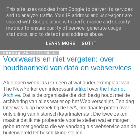
This site uses cookies from Google to deliver its services
GIS Nederland
and to analyze traffic. Your IP address and user-agent are
shared with Google along with performance and security
metrics to ensure quality of service, generate usage
GIS Nederland: Feiten en meningen over ontwikkelingen op
statistics, and to detect and address abuse.
GIS gebied in Nederland en omstreken.
LEARN MORE
GOT IT
zondag 26 april 2015
Voorwaarts en niet vergeten: over
houdbaarheid van data en webservices
Afgelopen week las ik in een al wat ouder exemplaar van
The NewYorker een interessant
artikel
over
the Internet
Archive
. Dat is de organisatie die zich bezig houdt met de
archivering van alles wat er op het Web verschijnt. Een dag
later was ik op bezoek bij de UvA, om daar te praten over
ontsluiting van historisch kaartmateriaal. Die twee zaken
maakte dat ik me probeerde voor te stellen wat er morgen
gebeurt met geodata die we vandaag als webservice aan de
buitenwereld ter beschikking stellen.