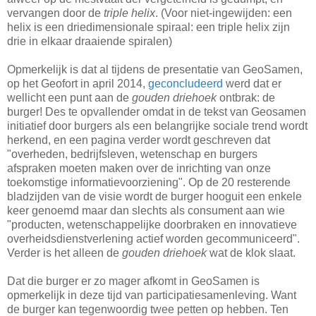
vervangen door de
triple helix
. (Voor niet-ingewijden: een
helix is een driedimensionale spiraal: een triple helix zijn
drie in elkaar draaiende spiralen)
Opmerkelijk is dat al tijdens de presentatie van GeoSamen,
op het Geofort in april 2014,
geconcludeerd
werd dat er
wellicht een punt aan de
gouden driehoek
ontbrak: de
burger! Des te opvallender omdat in de tekst van Geosamen
initiatief door burgers als een belangrijke sociale trend wordt
herkend, en een pagina verder wordt geschreven dat
"overheden, bedrijfsleven, wetenschap en burgers
afspraken moeten maken over de inrichting van onze
toekomstige informatievoorziening". Op de 20 resterende
bladzijden van de visie wordt de burger hooguit een enkele
keer genoemd maar dan slechts als consument aan wie
"producten, wetenschappelijke doorbraken en innovatieve
overheidsdienstverlening actief worden gecommuniceerd".
Verder is het alleen de
gouden driehoek
wat de klok slaat.
Dat die burger er zo mager afkomt in GeoSamen is
opmerkelijk in deze tijd van participatiesamenleving. Want
de burger kan tegenwoordig twee petten op hebben. Ten