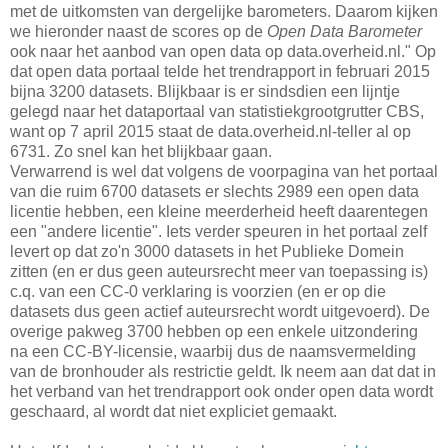
met de uitkomsten van dergelijke barometers. Daarom kijken
we hieronder naast de scores op de
Open Data Barometer
ook naar het aanbod van open data op data.overheid.nl." Op
dat open data portaal telde het trendrapport in februari 2015
bijna 3200 datasets. Blijkbaar is er sindsdien een lijntje
gelegd naar het dataportaal van statistiekgrootgrutter CBS,
want op 7 april 2015 staat de data.overheid.nl-teller al op
6731. Zo snel kan het blijkbaar gaan.
Verwarrend is wel dat volgens de voorpagina van het portaal
van die ruim 6700 datasets er slechts 2989 een open data
licentie hebben, een kleine meerderheid heeft daarentegen
een "andere licentie". Iets verder speuren in het portaal zelf
levert op dat zo'n 3000 datasets in het Publieke Domein
zitten (en er dus geen auteursrecht meer van toepassing is)
c.q. van een CC-0 verklaring is voorzien (en er op die
datasets dus geen actief auteursrecht wordt uitgevoerd). De
overige pakweg 3700 hebben op een enkele uitzondering
na een CC-BY-licensie, waarbij dus de naamsvermelding
van de bronhouder als restrictie geldt. Ik neem aan dat dat in
het verband van het trendrapport ook onder open data wordt
geschaard, al wordt dat niet expliciet gemaakt.