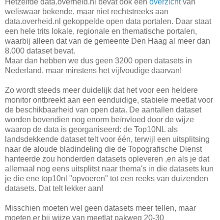
Hetzelfde data.overheid.nl bevat ook een
overzicht
van
weliswaar bekende, maar niet rechtstreeks aan
data.overheid.nl gekoppelde open data portalen. Daar staat
een hele trits lokale, regionale en thematische portalen,
waarbij alleen dat van de gemeente Den Haag al meer dan
8.000 dataset bevat.
Maar dan hebben we dus geen 3200 open datasets in
Nederland, maar minstens het vijfvoudige daarvan!
Zo wordt steeds meer duidelijk dat het voor een heldere
monitor ontbreekt aan een eenduidige, stabiele meetlat voor
de beschikbaarheid van open data. De aantallen dataset
worden bovendien nog enorm beïnvloed door de wijze
waarop de data is georganiseerd: de Top10NL als
landsdekkende dataset telt voor één, terwijl een uitsplitsing
naar de aloude bladindeling die de Topografische Dienst
hanteerde zou honderden datasets opleveren ,en als je dat
allemaal nog eens uitsplitst naar thema's in die datasets kun
je die ene top10nl "opvoeren" tot een reeks van duizenden
datasets. Dat telt lekker aan!
Misschien moeten wel geen datasets meer tellen, maar
moeten er bij wijze van meetlat pakweg 20-30