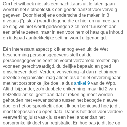
Om het witboek niet als een nachtkaars uit te laten gaan
wordt in het slothoofdstuk een goede aanzet voor vervolg
gegeven. Door hierbij ene onderscheid te maken in 3
niveaus ("pistes") wordt degene die er hier en nu mee aan
de slag wil niet wordt gedwongen zich met "Brussel" aan
een tafel te zetten, maar in een voor hem of haar qua inhoud
en tijdspad aantrekkelijke setting wordt uitgenodigd.
Eén interessant aspect pik ik er nog even uit: de Wet
bescherming persoonsgegevens stelt dat de
persoonsgegevens eerst en vooral verzameld moeten zijn
voor een gerechtvaardigd, duidelijke bepaald en goed
omschreven doel. Verdere verwerking -al dan niet binnen
dezelfde organisatie- mag alleen als dit niet onverenigbaar
met het oorspronkelijke doel, aldus
artikel 9
van de Wpb.
Altijd bijzonder, zo'n dubbele ontkenning, maar lid 2 van
hetzelfde artikel geeft aan dat er rekening moet worden
gehouden met verwantschap tussen het beoogde nieuwe
doel en het oorspronkelijk doel. Ik ben benieuwd hoe je dit
moet toepassen op open data. Daar is het doel voor verdere
veerwerking juist vaak juist een heel ander dan het
oorspronkelijk doel van registratie. En hoe pas je dit toe op