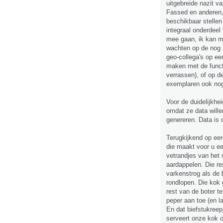
uitgebreide nazit v
Fassed en anderen, 
beschikbaar stellen
integraal onderdeel
mee gaan, ik kan me
wachten op de nog 
geo-collega's op ee
maken met de funct
verrassen), of op d
exemplaren ook nog
Voor de duidelijkhei
omdat ze data wille
genereren. Data is 
Terugkijkend op eer
die maakt voor u ee
vetrandjes van het v
aardappelen. Die re
varkenstrog als de 
rondlopen. Die kok g
rest van de boter t
peper aan toe (en la
En dat biefstukreepj
serveert onze kok oo