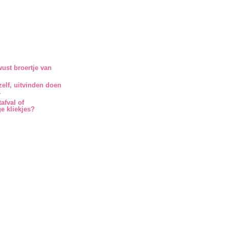
ust broertje van
zelf, uitvinden doen
.
afval of
e kliekjes?