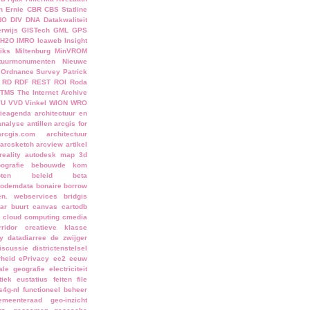
n Ernie
CBR
CBS Statline
NO
DIV
DNA
Datakwaliteit
rwijs
GISTech
GML
GPS
H2O
IMRO
Icaweb
Insight
iks
Miltenburg
MinVROM
tuurmonumenten
Nieuwe
Ordnance Survey
Patrick
RD
RDF
REST
ROI
Roda
TMS
The Internet Archive
VU
VVD
Vinkel
WION
WRO
tieagenda architectuur en
analyse
antillen
arcgis for
arcgis.com
architectuur
arcsketch
arcview
artikel
eality
autodesk map 3d
ografie
bebouwde kom
ten
beleid
beta
odemdata
bonaire
borrow
en. webservices
bridgis
ar
buurt
canvas
cartodb
cloud computing
cmedia
rridor
creatieve klasse
ly
datadiarree
de zwijger
iscussie
districtenstelsel
rheid
ePrivacy
ec2
eeuw
ale geografie
electriciteit
tiek
eustatius
feiten
file
s4g-nl
functioneel beheer
emeenteraad
geo-inzicht