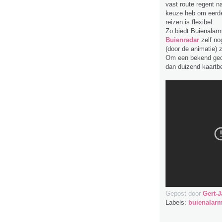
vast route regent n
keuze heb om eerder 
reizen is flexibel.
Zo biedt Buienalarm 
Buienradar
zelf no
(door de animatie)
Om een bekend geo-
dan duizend kaartb
Gepost door
Gert-J
Labels:
buienalar