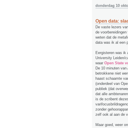
donderdag 10 okt
Open data: slac
De vaste lezers van
de voorbereidingen
weten dat de metafoo
data was ik al een 
Eergisteren was ik
University Leiden/
waar
Open State v
De 10 minuten van 
betrokkene niet wer
haast schaamte van
(onderdeel van Open
publiek (dat overwe
dat alle ambtenare
is de scribent deze
varifocusbrildragend
zonder gehoorappara
zelf ook al aan de 
Maar goed, weer on-