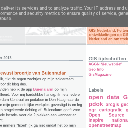
deliver its services and to analyze traffic. Your IP address and 
formance and security metrics to ensure quality of service, gen
d
abuse.
GIS Nederland: Feite
ontwikkelingen op GI
Nederland en omstrek
er 2013
GIS tijdschriften
AGGN Nieuwsbrief
Geo Info
ewust broertje van Buienradar
GisMagazine
e tik, tikt de regen zachtjes op mijn zolderraam.
voor dit blog dus.
anden heb ik de app
Buienalarm
op mijn
Labels
eerd. Voor mij hardstikke handig: ik fiets iedere
open data
G
rdam Centraal en pedaleer in Den Haag naar de
pdok
arcgis
ge
r mijn gemeentelijke werkplek gevestigd is en leg
ngr
cartografie
g
 in omgekeerde richting af. Buienalarm geeft voor
Open Source
uele locatie- voor die 2 plekken aan wanneer er
inspire
nation
ht.
openstreetmap
ie immers "fixed" (ik ga niet omdat het op mijn