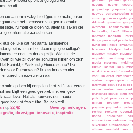
lustrator, Photoshop enzo) geregeld een
geobeleid
geobuzz
geobu
geocms
geofort
geograf
omst houdt.
geopackage
geopolitiek
ge
geoweb
gerrymandering
g
n die aan mijn vakgebied (geo-informatie) raken.
viewer
gis-viewer
gis4c
go
aan over het toepassen van geo-informatie.
driehoek
govunited
groep
alisatie, ruimtelijke ordening, allemaal zaken die
overheid
hackdeoverheid
herindeling
html5
iPhone
an geo-informatie aanschurken.
innovatie
inspiratie
inter
things
javascript
joomla
ka
ik dus de luxe dat het aantal aanpalende
kunst
kust
labels
lantaarnp
onder groot is, maar hoe doen mijn geo-collega's
licensies
lifestyle
linke
 landmeter noemen dat eigenlijk. Wie zijn de
mapbook
mapbox
mapinfo
maptable
marketing
mar
wen bij wie zij over de schutting kijken om zich
media
meertens
melding
? Het Koninklijk Wiskundig Genootschap? De
ruimte
mental map
misc
ing voor Ruimtevaart? Ik kan het even niet
muziek
n
narratief
nederla
er oprecht nieuwsgierig naar!
york
nlextract
nlvanbove
spelen
omgevingsrecht
o
informatie
open source geo-
spiratie opdoen bij aanpalende of zelfs wat verder
osmm
overheid
overijssel
iplines blijft een goed gesprek met een geo-
photoshop
pienter plattelan
ook waardevol. Net als trouwens een mooie
pink floyd
pinkroccade
p
 goed boek of fraaie film. Be inspired!
militair
postgeo
presi
an
op
22:42
Geen opmerkingen:
projectie
pulp fiction
pytho
rechter
reclame
regeerak
tografie
,
de zwijger
,
innovatie
,
inspiratie
,
florida
risicokaart
sab
schaatskaart
scholten
sc
silverlight
simlandscape
slimme overheid
smart 