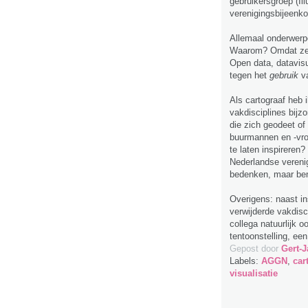
gebruikersgroep (Il
verenigingsbijeenk
Allemaal onderwerpe
Waarom? Omdat ze g
Open data, datavisu
tegen het
gebruik
v
Als cartograaf heb 
vakdisciplines bijz
die zich geodeet of
buurmannen en -vrou
te laten inspireren
Nederlandse verenig
bedenken, maar ben 
Overigens: naast in
verwijderde vakdisc
collega natuurlijk 
tentoonstelling, een
Gepost door
Gert-J
Labels:
AGGN
,
car
visualisatie