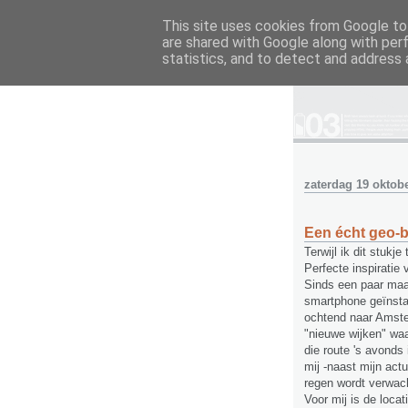
This site uses cookies from Google to 
are shared with Google along with per
gis nederlan
statistics, and to detect and address 
zaterdag 19 oktob
Een écht geo-b
Terwijl ik dit stukj
Perfecte inspiratie 
Sinds een paar ma
smartphone geïnstall
ochtend naar Amste
"nieuwe wijken" waa
die route 's avonds
mij -naast mijn act
regen wordt verwac
Voor mij is de locat