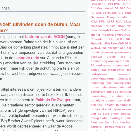
BAG ID
BI
BNR
BVO
Bert e
CIV
Coentunnel
D3
D66
DI
 2013
FC Oss
Ferguson
GIS-onde
Geoserver
Guugu Yimithirr
KNW
KPN
MIRT
MVV
Mapt
e zelf, uitvinden doen de buren. Maar
Morozov
NIROV
NSA
Na
ren?
Kaart
Noord-Holland
Ordina
Tucker
Plasterk
PvdA
RCE
bij tijdens het
lustrum van de AGGN
(sorry, ik
Rotterdam
SAAS
SEO
STIR
Layar voorman Raimo van der Klein was, of dat
Tubantia
USA
UvA
V&D
VI
as de opmerking plaatste): "innovatie is niet zelf
WebGL
Weinberger
acn
ac
r het zinvol toepassen van iets dat al uitgevonden
ruimtelijk ontwerp
amzaon
desktop
arcgis pro
 ik in de
lectorale rede
van Alexander Pleijter
archivering
arcmap
arcsde
l) woorden van gelijke strekking. Dus stop met
29 werkgroep
augmented r
pelen, maar kijk over de schutting om te zien of
ballet
basisregistratie top
w het wiel heeft uitgevonden waar jij een nieuwe
bedrijfsleven
beerscho
n.
bevolkingskernen
blender
b
bounding box
bouwplann
brons
buienalarm
buienrad
 altijd interessant om bijeenkomsten van andere
cartogram
cbp
cbs
centrum
ns aanpalende) disciplines te bezoeken. Ik heb het
connecting the dots
co
er in mijn achtertuin
Pakhuis De Zwijger
staat,
creatieve sector
css
d'ail
lijke creatieve sector geregeld evenementen
defensie
design thinking
d
drones
drupal
dylan
e-ove
latform 31 (de opvolger van het NIROV) een
van de stad
ekkel
elector
 haar vaktijdschrift presenteert, waar de uitreiking
energielabel
eurlings. poli
 "Big Brother Award" plaats heeft, waar Nederland
flamingo
flash
flex
fme
fos
ers wordt gepresenteerd en waar de Adobe
garfield
gemeentegids
g