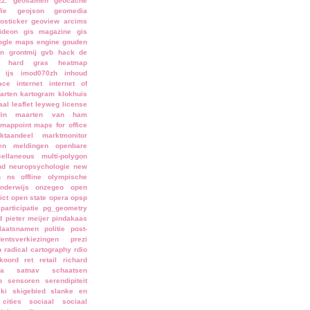
zz. geosamen
geocache
ie
geojson
geomedia
osticker
geoview arcims
ideon
gis magazine
gis
ogle maps engine
gouden
en
grontmij
gvb
hack de
hard gras
heatmap
ijs
imod070zh
inhoud
face
internet
internet of
arten
kartogram
klokhuis
aal
leaflet
leyweg
license
din
maarten van ham
mappoint
maps for office
ktaandeel
marktmonitor
en
meldingen openbare
ellaneous
multi-polygon
nd
neuropsychologie
new
n
ns
offline
olympische
nderwijs
onzegeo
open
ict
open state
opera
opsp
participatie
pg_geometry
d
pieter meijer
pindakaas
laatsnamen
politie
post-
dentsverkiezingen
prezi
n
radical cartography
rdio
koord
ret
retail
richard
a
satnav
schaatsen
p
sensoren
serendipiteit
ski
skigebied
slanke en
cities
sociaal
sociaal