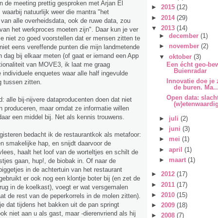
an de meeting prettig gesproken met Arjan El
►
2015
(12)
waarbij natuurlijk weer die mantra "het
►
2014
(29)
 van alle overheidsdata, ook de ruwe data, zou
▼
2013
(14)
 van het werkproces moeten zijn". Daar kun je ver
►
december
(1)
 niet zo goed voorstellen dat er mensen zitten te
►
november
(2)
niet eens vereffende punten die mijn landmetende
n dag bij elkaar meten (of gaat er iemand een App
▼
oktober
(3)
ionaliteit van MOVE3, ik laat me graag
Een écht geo-bew
Buienradar
e individuele enquetes waar alle half ingevulde
Innovatie doe je 
 tussen zitten.
de buren. Ma..
Open data: slacht
d: alle bij-nijvere dataproducenten doen dat niet
(w)etenwaardig
n produceren, maar omdat ze informatie willen
daar een middel bij. Net als kennis trouwens.
►
juli
(2)
►
juni
(3)
gisteren bedacht ik de restaurantkok als metafoor:
►
mei
(1)
n smakelijke hap, en snijdt daarvoor de
►
april
(1)
lees, haalt het loof van de worteltjes en schilt de
►
maart
(1)
stjes gaan, hup!, de biobak in. Of naar de
biggetjes in de achtertuin van het restaurant
►
2012
(17)
ebruikt er ook nog een klontje boter bij (en zet de
►
2011
(17)
erug in de koelkast), voegt er wat versgemalen
►
2010
(15)
at de rest van de peperkorrels in de molen zitten).
e dat tijdens het bakken uit de pan springt
►
2009
(18)
k niet aan u als gast, maar -dierenvriend als hij
►
2008
(7)