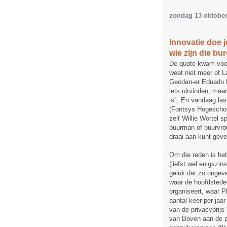
zondag 13 oktober
Innovatie doe j
wie zijn die bu
De quote kwam voor
weet niet meer of 
Geodan-er Eduado Di
iets uitvinden, maa
is". En vandaag las
(Fontsys Hogeschoo
zelf Willie Wortel s
buurman of buurvrou
draai aan kunt geve
Om die reden is het
(liefst wel enigszi
geluk dat zo ongeve
waar de hoofdstede
organiseert, waar P
aantal keer per jaar
van de privacyprijs
van Boven aan de p