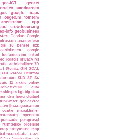
geo-ICT
geozet
ortalen
standaarden
ogus
google maps
n
osgeo.nl
tomtom
amsterdam
app
oud
crowdsourcing
eo-info
geobusiness
vice
Geodan
Google
adressen
anamorfose
cgis 10
beheer
bzk
geoloketten
google
 leefomgeving
linked
geo
postgis
privacy
rgi
afie
webrichtlijnen
3D
arl Steinitz
GIN
GOAL
aart
Parool luchtfoto
aterstaat
SLD
SP
St.
cgis 11
arcgis online
archictectuur
auto
makingen
bgt
big data
cms
den haag
digitaal
drinkwater
geo-sector
tavrijstaat
geosamen
locatie
mapublisher
ostenburg
opendata
postcode
postgresql
p
ruimtelijke ordening
ymap
storytelling map
bal
woonplaats
. GOAL
VD
Ajax
Amerika
Avezaath