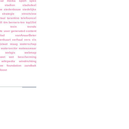
cial media
sport
spss
stadion
stadsdeel
uw stedenbouw
stedelijke
strategie
streetview
taal
tarantino
telefooncel
ll
tim berners-lee
top10nl
trein
trends
te
user generated content
lad
vanAnaarBeter
enkaart
verhaal
vers
vis
jstaat
waag
waterschap
watersector
watwaswaar
webgis
webmap
wet
wet bescherming
wikipedia
windrichting
low foundation
zandbak
doost