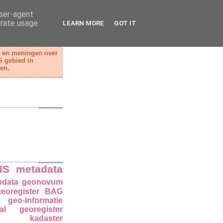
user-agent
erate usage
LEARN MORE
GOT IT
n en meningen over
S gebied in
en.
IS
metadata
odata
geonovum
eoregister
BAG
geo-informatie
aal georegister
kadaster