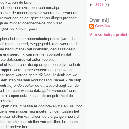
n de kat van de buren.
►
2007
(4)
et nog maar over een routinematige
iet over de maandagavond waarop het restaurant
ok voor een select gezelschap dingen probeert
Over mij
ege de middag goedbedoelde doch niet
Gert-Jan
ijden de kliko in gaan.
Mijn volledige profiel
jdens het informatieproductieproces (want dat is
 geëxperimenteerd, weggegooid, toch weer uit de
 de backuptape) teruggehaald, geclassificeerd,
eneraliseerd. Ik kan me niet voorstellen dat
te datadiarree wil zitten roeren.
bel of kaart zoals die op de gemeentelijke website
le rapport wordt gepresenteerd datgene wat als
aar moet worden gesteld? Nee. Ik denk dat we
 één stap daaraan voorafgaand, namelijk de stap
neutrale)
onderzoeker
de data overdraagt aan de
wel: het punt waarop data
geïnterpreteerd
wordt.
 je als open data militant de mogelijkheid de
erzoeken.
 open data impasse te doorbreken zullen we voor
rgens een middenweg moeten vinden tussen het
ikbaar stellen van alleen de viergangenmaaltijd
het beschikbaar stellen van schillen, botten en
aan de andere kant.