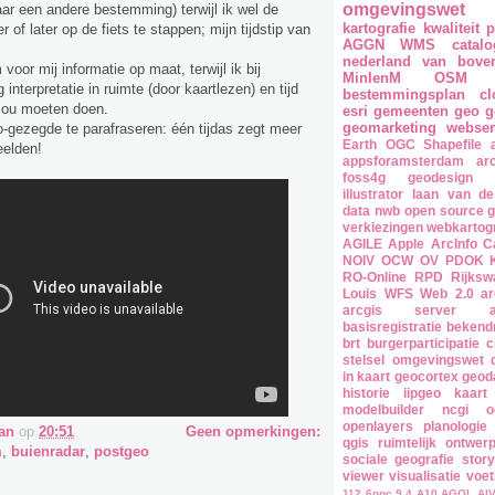
omgevingswet
aar een andere bestemming) terwijl ik wel de
kartografie
kwaliteit
p
of later op de fiets te stappen; mijn tijdstip van
AGGN
WMS
catal
nederland van bove
voor mij informatie op maat, terwijl ik bij
MinIenM
OSM
g interpretatie in ruimte (door kaartlezen) en tijd
bestemmingsplan
cl
 zou moeten doen.
esri
gemeenten
geo
g
geomarketing
webser
gezegde te parafraseren: één tijdas zegt meer
Earth
OGC
Shapefile
eelden!
appsforamsterdam
ar
foss4g
geodesign
illustrator
laan van de
data
nwb
open source 
verkiezingen
webkartogr
AGILE
Apple
ArcInfo
C
NOIV
OCW
OV
PDOK K
RO-Online
RPD
Rijksw
Louis
WFS
Web 2.0
ar
arcgis server
basisregistratie
bekend
brt
burgerparticipatie
stelsel omgevingswet
in kaart
geocortex
geoda
historie
iipgeo
kaart
modelbuilder
ncgi
o
openlayers
planologie
an
op
20:51
Geen opmerkingen:
qgis
ruimtelijk ontwer
m
,
buienradar
,
postgeo
sociale geografie
stor
viewer
visualisatie
voet
112
6ppc
9.4
A10
AGOL
AI