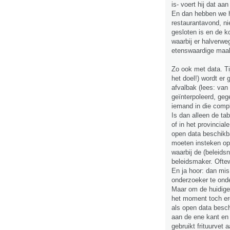
is- voert hij dat aa
En dan hebben we h
restaurantavond, n
gesloten is en de k
waarbij er halverw
etenswaardige maalt
Zo ook met data. Ti
het doel!) wordt er
afvalbak (lees: van
geïnterpoleerd, geg
iemand in die comple
Is dan alleen de ta
of in het provincia
open data beschikb
moeten insteken op
waarbij de (beleids
beleidsmaker. Ofte
En ja hoor: dan mis
onderzoeker te ond
Maar om de huidige
het moment toch e
als open data besch
aan de ene kant en 
gebruikt frituurvet 