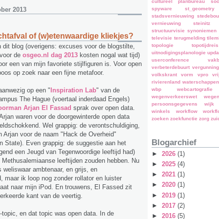
cultureel planbureau
so
spyware
st_geometry
ober 2013
stadsvernieuwing
stedebo
vernieuwing
steinitz
structuurvisie
synoniemen
htafval of (w)etenwaardige kliekjes?
televisie
terugmelding
tilemi
 dit blog (overigens: excuses voor de blogstilte,
topologie
topotijdreis
uitnodigingsplanologie
upda
 voor de
osgeo.nl dag 2013
kosten nogal wat tijd)
userconference
vakb
r een van mijn favoriete stijlfiguren is. Voor open
verbeterdebuurt
vergunning
poos op zoek naar een fijne metafoor.
volkskrant
vorm
vpro
vri
rivierenland
waterschappen
 aanwezig op een "
Inspiration Lab
" van de
wbp
webcartografie
wegenverkeerswet
wegen
campus The Hague (voertaal inderdaad Engels)
persoonsgegevens
wijk
oorman Arjan El Fassad
sprak over open data.
winkels
workflow
workf
Arjan waren voor de doorgewinterde open data
zoeken
zoekfunctie
zorg
zui
eldschokkend. Wel grappig: de verontschuldiging,
 Arjan voor de naam "Hack de Overheid"
Blogarchief
 State). Even grappig: de suggestie aan het
gend een Jeugd van Tegenwoordige leeftijd had)
►
2026
(1)
n Methusalemiaanse leeftijden zouden hebben. Nu
►
2025
(4)
s weliswaar ambtenaar, en grijs, en
►
2021
(1)
, maar ik loop nog zonder rollator en luister
►
2020
(1)
at naar mijn iPod. En trouwens, El Fassed zit
►
2019
(1)
verkeerde kant van de veertig.
►
2017
(2)
topic, en dat topic was open data. In de
►
2016
(5)