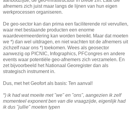
aanbodzijde, de geo-infrastructuur in brede zin. Laat die
afnemers zich juist maar langs de lijnen van hun eigen
werkprocessen organiseren.
De geo-sector kan dan prima een faciliterende rol vervullen,
waar met bestaande producten een enorme
waardevermeerdering kan worden bereikt. Maar dat moeten
we *) dan wel uitdragen, en niet wachten tot de afnemers uit
zichzelf naar ons *) toekomen. Wees als geosector
aanwezig op PICNIC, Infographics, PFCongres en andere
events waar potentiële geo-afnemers zich verzamelen. En
zet bijvoorbeeld het Nationaal Georegister dan als
strategisch instrument in.
Dus, met het Geofort als basis: Ten aanval!
*) ik had wat moeite met "we" en "ons", aangezien ik zelf
momenteel exponent ben van die vraagzijde, eigenlijk had
ik dus "jullie" moeten typen