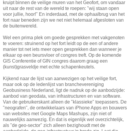
kruipt binnen de veilige muren van het Geofort, om vandaar
uit naar de rest van de wereld te roepen: "wij staan open
voor jullie, hoor!" En inderdaad, met de ophaalbrug van het
fort naar beneden zijn we net niet helemaal afgesloten van
de buitenwereld.
Wel een prima plek om goede gesprekken met vakgenoten
te voeren: struinend op het fort leidt op de een of andere
manier tot net iets meer open gesprekken dan wanneer je
elkaar op een beursvloer of congres treft. Op de komende
GIS Conferentie of GIN congres daarom graag een
(kunst)grasveldje met echte schapenkeutels.
Kijkend naar de lijst van aanwezigen op het veilige fort,
maar ook op de ledenlijst van branchevereniging
Geobusiness Nederland, ligt de nadruk op de aanbodzijde:
aanbod van geodata, van infrastructuren en van software.
Van de gebruikerskant alleen de "klassieke" toepassers. De
"neografen", de ontwikkelaars van iPhone Apps en bouwers
van websites met Google Maps Mashups, zijn niet of
nauwelijks aanwezig. En dat is eigenlijk wel overzichtelijk,
als "de geo-sector" zich alleen bezighoudt met de