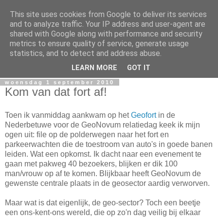
This site uses cookies from Google to deliver its services
GIS Nederland
and to analyze traffic. Your IP address and user-agent are
shared with Google along with performance and security
metrics to ensure quality of service, generate usage
GIS Nederland: Feiten en meningen over ontwikkelingen op
statistics, and to detect and address abuse.
GIS gebied in Nederland en omstreken.
LEARN MORE
GOT IT
woensdag 1 september 2010
Kom van dat fort af!
Toen ik vanmiddag aankwam op het
Geofort
in de
Nederbetuwe voor de GeoNovum relatiedag keek ik mijn
ogen uit: file op de polderwegen naar het fort en
parkeerwachten die de toestroom van auto's in goede banen
leiden. Wat een opkomst. Ik dacht naar een evenement te
gaan met pakweg 40 bezoekers, blijken er dik 100
man/vrouw op af te komen. Blijkbaar heeft GeoNovum de
gewenste centrale plaats in de geosector aardig verworven.
Maar wat is dat eigenlijk, de geo-sector? Toch een beetje
een ons-kent-ons wereld, die op zo'n dag veilig bij elkaar